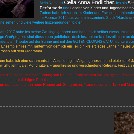
Celia Anna Endlicher.
Sch
Mein Name ist
Ich bin
Performerin
und
Leiterin von Kinder und Jugendtheate
Zudem habe ich schon im Kinder und Erwachsenentheater e
im Februar 2015 das von mir inszenierte Stück "Harold un
ne sehen und viele weitere Inszenierungen folgten.
Jahr 2017 habe ich meine Zwillinge geboren und habe mich seither etwas umstruktu
ige Großprojekte sind diesselben geblieben, doch inszeniere ich derzeit mehr an der
dertüten Theater auf der Bühne und mit den GUTEN CLOWNS e.V. Ulm unterwegs
 Ensemble " Tee mit Tanten" von dem ich ein Teil bin kreiert jedes Jahr ein neues 
rosen auf dem Programm.
em habe ich eine schamanische Ausbildung im Allgäu genossen und biete seit 6
witzhüttenrituale, Mondhütten, Frauenkreise und verschiedene Retreats, Festivals 
Juli 2023 habe ich unter Führung von Pauline Fabry meinen Zwillingsgong- "Seelenf
erin dieses mächtigen Portals.
tun sich auch da nun neue Räume auf: Gongreisen, Traumreisen und Tanz mit Mam