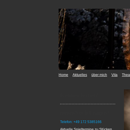
Home
Aktuelles
über mich
Vita
Thea
Kennen lernen!
mmmNoch Fragen?
Telefon: +49 172 5385166
Aktuelle Spieltermine zu Stücken