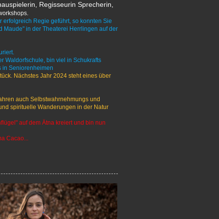
auspielerin, Regisseurin Sprecherin,
rworkshops.
rfolgreich Regie geführt, so konnten Sie
d Maude" in der Theaterei Herrlingen auf der
riert.
 Waldorfschule, bin viel in Schukrafts
 in Seniorenheimen
Stück. Nächstes Jahr 2024 steht eines über
 Jahren auch Selbstwahrnehmungs und
und spirituelle Wanderungen in der Natur
lügel" auf dem Ätna kreiert und bin nun
a Cacao...