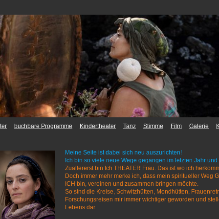
ter
buchbare Programme
Kindertheater
Tanz
Stimme
Film
Galerie
K
Meine Seite ist dabei sich neu auszurichten!
Ich bin so viele neue Wege gegangen im letzten Jahr und 
Zuallererst bin Ich THEATER Frau. Das ist wo ich herkom
Doch immer mehr merke ich, dass mein spiritueller Weg G
ICH bin, vereinen und zusammen bringen möchte.
So sind die Kreise, Schwitzhütten, Mondhütten, Frauenretre
Forschungsreisen mir immer wichtiger geworden und stell
Lebens dar.