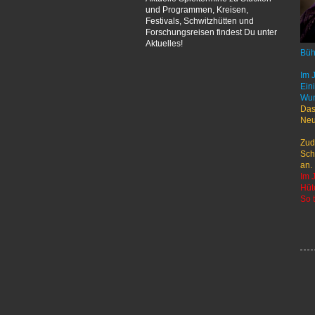
und Programmen, Kreisen,
Festivals, Schwitzhütten und
Forschungsreisen findest Du unter
Aktuelles!
Büh
Im 
Ein
Wun
Das
Neu
Zud
Sch
an.
Im 
Hüt
So 